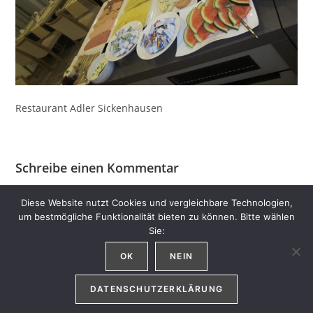
Restaurant Adler Sickenhausen
Schreibe einen Kommentar
Du musst
angemeldet
sein, um einen Kommentar abgeben
Diese Website nutzt Cookies und vergleichbare Technologien,
zu können.
um bestmögliche Funktionalität bieten zu können. Bitte wählen
Sie:
OK
NEIN
DATENSCHUTZERKLÄRUNG
Copyright 2026 - Alle Rechte liegen bei Fam. Schäfer.